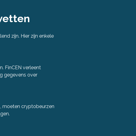
wetten
end zijn. Hier zijn enkele
n. FinCEN verleent
ig gegevens over
t, moeten cryptobeurzen
lgen.