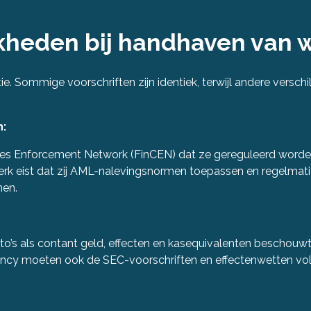
jkheden bij handhaven van 
e. Sommige voorschriften zijn identiek, terwijl andere verschill
n:
rimes Enforcement Network (FinCEN) dat ze gereguleerd worde
erk eist dat zij AML-nalevingsnormen toepassen en regelmat
nen.
o’s als contant geld, effecten en kasequivalenten beschouw
rency moeten ook de SEC-voorschriften en effectenwetten vo