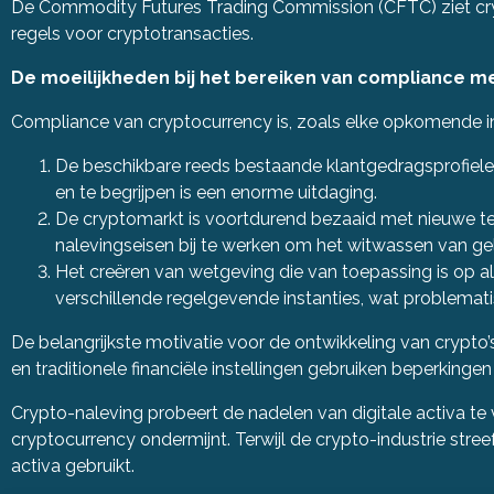
De Commodity Futures Trading Commission (CFTC) ziet crypt
regels voor cryptotransacties.
De moeilijkheden bij het bereiken van compliance m
Compliance van cryptocurrency is, zoals elke opkomende i
De beschikbare reeds bestaande klantgedragsprofiele
en te begrijpen is een enorme uitdaging.
De cryptomarkt is voortdurend bezaaid met nieuwe te
nalevingseisen bij te werken om het witwassen van gel
Het creëren van wetgeving die van toepassing is op al
verschillende regelgevende instanties, wat problematis
De belangrijkste motivatie voor de ontwikkeling van crypto’s
en traditionele financiële instellingen gebruiken beperkinge
Crypto-naleving probeert de nadelen van digitale activa te
cryptocurrency ondermijnt. Terwijl de crypto-industrie stree
activa gebruikt.