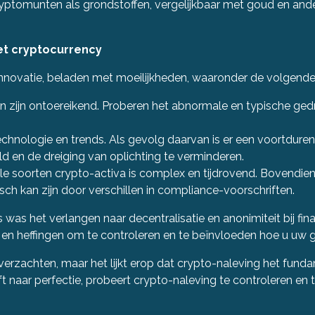
omunten als grondstoffen, vergelijkbaar met goud en andere 
et cryptocurrency
nnovatie, beladen met moeilijkheden, waaronder de volgende
n zijn ontoereikend. Proberen het abnormale en typische ge
chnologie en trends. Als gevolg daarvan is er een voortdur
d en de dreiging van oplichting te verminderen.
le soorten crypto-activa is complex en tijdrovend. Bovendien
ch kan zijn door verschillen in compliance-voorschriften.
 was het verlangen naar decentralisatie en anonimiteit bij fin
n en heffingen om te controleren en te beïnvloeden hoe u uw g
 verzachten, maar het lijkt erop dat crypto-naleving het fund
ft naar perfectie, probeert crypto-naleving te controleren en