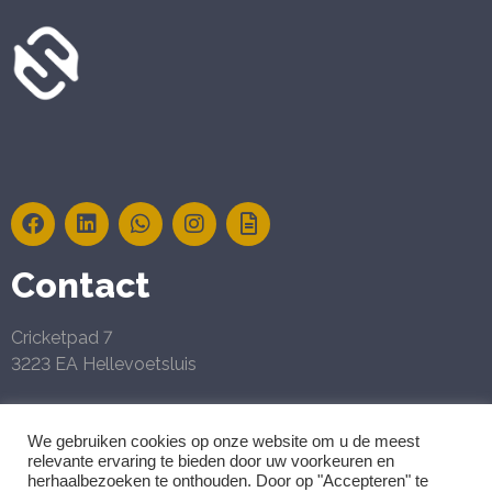
t
i
v
e
:
Contact
Cricketpad 7
3223 EA Hellevoetsluis
Geregistreerd belastingconsulent en Gecertificeerd
We gebruiken cookies op onze website om u de meest
Reeleezee Accountant
relevante ervaring te bieden door uw voorkeuren en
herhaalbezoeken te onthouden. Door op "Accepteren" te